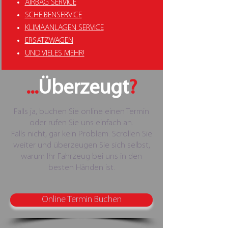
AIRBAG SERVICE
SCHEIBENSERVICE
KLIMAANLAGEN SERVICE
ERSATZWAGEN
UND VIELES MEHR!
...
Überzeugt
?
Falls ja, buchen Sie online einen Termin
oder rufen Sie uns einfach an.
Falls nicht, gar kein Problem. Scrollen Sie
weiter und überzeugen Sie sich selbst,
warum Ihr Fahrzeug bei uns in den
besten Händen ist.
Online Termin Buchen