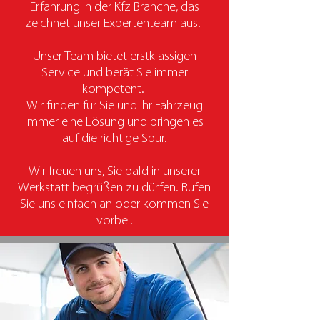
Erfahrung in der Kfz Branche, das
zeichnet unser Expertenteam aus.
Unser Team bietet erstklassigen
Service und berät Sie immer
kompetent.
Wir finden für Sie und ihr Fahrzeug
immer eine Lösung und bringen es
auf die richtige Spur.
Wir freuen uns, Sie bald in unserer
Werkstatt begrüßen zu dürfen. Rufen
Sie uns einfach an oder kommen Sie
vorbei.