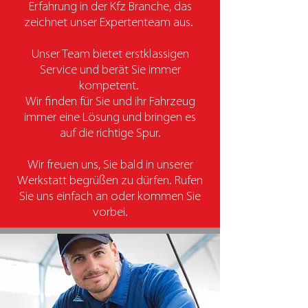
Erfahrung in der Kfz Branche, das
zeichnet unser Expertenteam aus.
Unser Team bietet erstklassigen
Service und berät Sie immer
kompetent.
Wir finden für Sie und ihr Fahrzeug
immer eine Lösung und bringen es
auf die richtige Spur.
Wir freuen uns, Sie bald in unserer
Werkstatt begrüßen zu dürfen. Rufen
Sie uns einfach an oder kommen Sie
vorbei.