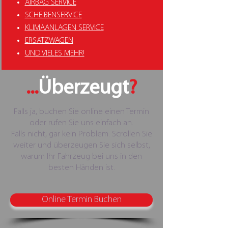
AIRBAG SERVICE
SCHEIBENSERVICE
KLIMAANLAGEN SERVICE
ERSATZWAGEN
UND VIELES MEHR!
...
Überzeugt
?
Falls ja, buchen Sie online einen Termin
oder rufen Sie uns einfach an.
Falls nicht, gar kein Problem. Scrollen Sie
weiter und überzeugen Sie sich selbst,
warum Ihr Fahrzeug bei uns in den
besten Händen ist.
Online Termin Buchen