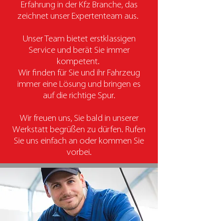
Erfahrung in der Kfz Branche, das
zeichnet unser Expertenteam aus.
Unser Team bietet erstklassigen
Service und berät Sie immer
kompetent.
Wir finden für Sie und ihr Fahrzeug
immer eine Lösung und bringen es
auf die richtige Spur.
Wir freuen uns, Sie bald in unserer
Werkstatt begrüßen zu dürfen. Rufen
Sie uns einfach an oder kommen Sie
vorbei.