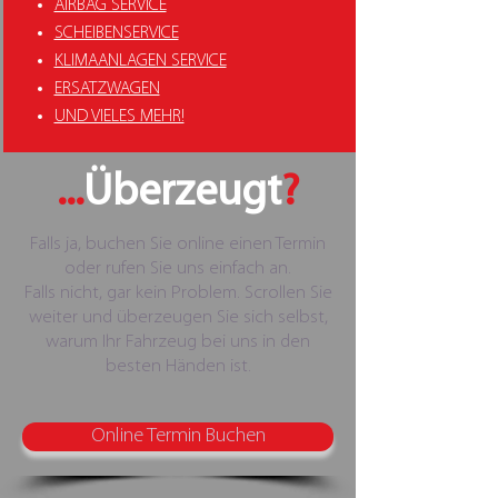
AIRBAG SERVICE
SCHEIBENSERVICE
KLIMAANLAGEN SERVICE
ERSATZWAGEN
UND VIELES MEHR!
...
Überzeugt
?
Falls ja, buchen Sie online einen Termin
oder rufen Sie uns einfach an.
Falls nicht, gar kein Problem. Scrollen Sie
weiter und überzeugen Sie sich selbst,
warum Ihr Fahrzeug bei uns in den
besten Händen ist.
Online Termin Buchen