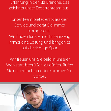
Erfahrung in der Kfz Branche, das
zeichnet unser Expertenteam aus.
Unser Team bietet erstklassigen
Service und berät Sie immer
kompetent.
Wir finden für Sie und ihr Fahrzeug
immer eine Lösung und bringen es
auf die richtige Spur.
Wir freuen uns, Sie bald in unserer
Werkstatt begrüßen zu dürfen. Rufen
Sie uns einfach an oder kommen Sie
vorbei.