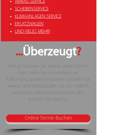
AIRBAG SERVICE
SCHEIBENSERVICE
KLIMAANLAGEN SERVICE
ERSATZWAGEN
UND VIELES MEHR!
...
Überzeugt
?
Falls ja, buchen Sie online einen Termin
oder rufen Sie uns einfach an.
Falls nicht, gar kein Problem. Scrollen Sie
weiter und überzeugen Sie sich selbst,
warum Ihr Fahrzeug bei uns in den
besten Händen ist.
Online Termin Buchen