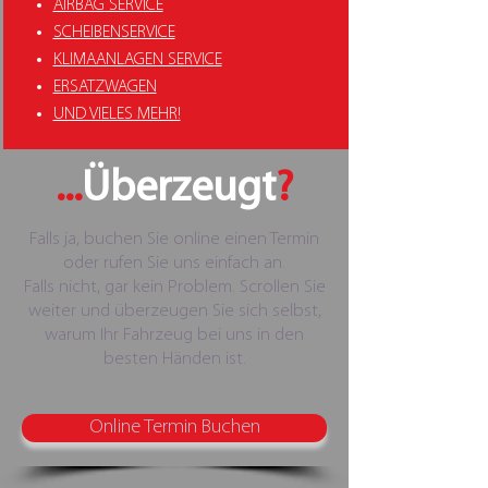
AIRBAG SERVICE
SCHEIBENSERVICE
KLIMAANLAGEN SERVICE
ERSATZWAGEN
UND VIELES MEHR!
...
Überzeugt
?
Falls ja, buchen Sie online einen Termin
oder rufen Sie uns einfach an.
Falls nicht, gar kein Problem. Scrollen Sie
weiter und überzeugen Sie sich selbst,
warum Ihr Fahrzeug bei uns in den
besten Händen ist.
Online Termin Buchen