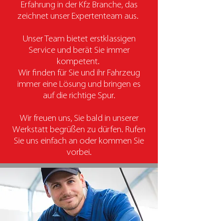
Erfahrung in der Kfz Branche, das
zeichnet unser Expertenteam aus.
Unser Team bietet erstklassigen
Service und berät Sie immer
kompetent.
Wir finden für Sie und ihr Fahrzeug
immer eine Lösung und bringen es
auf die richtige Spur.
Wir freuen uns, Sie bald in unserer
Werkstatt begrüßen zu dürfen. Rufen
Sie uns einfach an oder kommen Sie
vorbei.