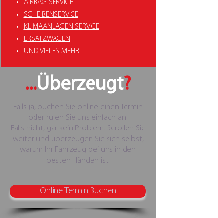
AIRBAG SERVICE
SCHEIBENSERVICE
KLIMAANLAGEN SERVICE
ERSATZWAGEN
UND VIELES MEHR!
...
Überzeugt
?
Falls ja, buchen Sie online einen Termin
oder rufen Sie uns einfach an.
Falls nicht, gar kein Problem. Scrollen Sie
weiter und überzeugen Sie sich selbst,
warum Ihr Fahrzeug bei uns in den
besten Händen ist.
Online Termin Buchen