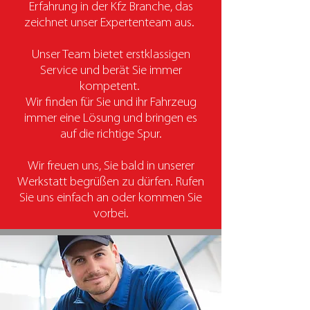
Erfahrung in der Kfz Branche, das
zeichnet unser Expertenteam aus.
Unser Team bietet erstklassigen
Service und berät Sie immer
kompetent.
Wir finden für Sie und ihr Fahrzeug
immer eine Lösung und bringen es
auf die richtige Spur.
Wir freuen uns, Sie bald in unserer
Werkstatt begrüßen zu dürfen. Rufen
Sie uns einfach an oder kommen Sie
vorbei.