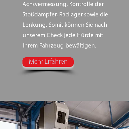
Achsvermessung, Kontrolle der
Stoßdämpfer, Radlager sowie die
Lenkung. Somit können Sie nach
unserem Check jede Hürde mit
Ihrem Fahrzeug bewältigen.
Mehr Erfahren