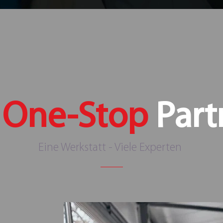
r
One-Stop
Part
Eine Werkstatt - Viele Experten