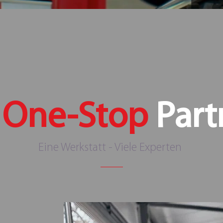
r
One-Stop
Part
Eine Werkstatt - Viele Experten