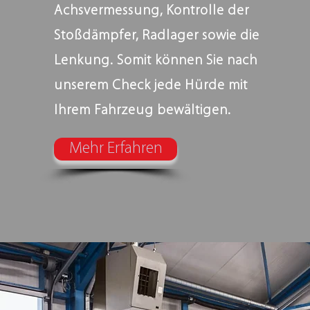
Achsvermessung, Kontrolle der
Stoßdämpfer, Radlager sowie die
Lenkung. Somit können Sie nach
unserem Check jede Hürde mit
Ihrem Fahrzeug bewältigen.
Mehr Erfahren