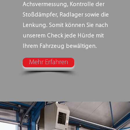
Achsvermessung, Kontrolle der
Stoßdämpfer, Radlager sowie die
Lenkung. Somit können Sie nach
unserem Check jede Hürde mit
Ihrem Fahrzeug bewältigen.
Mehr Erfahren