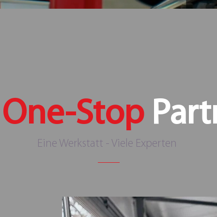
r
One-Stop
Part
Eine Werkstatt - Viele Experten