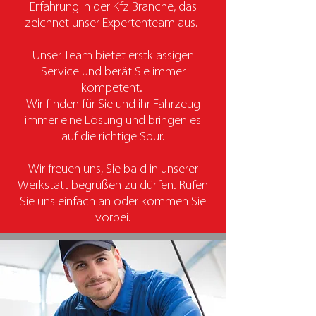
Erfahrung in der Kfz Branche, das
zeichnet unser Expertenteam aus.
Unser Team bietet erstklassigen
Service und berät Sie immer
kompetent.
Wir finden für Sie und ihr Fahrzeug
immer eine Lösung und bringen es
auf die richtige Spur.
Wir freuen uns, Sie bald in unserer
Werkstatt begrüßen zu dürfen. Rufen
Sie uns einfach an oder kommen Sie
vorbei.