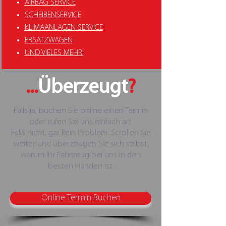
AIRBAG SERVICE
SCHEIBENSERVICE
KLIMAANLAGEN SERVICE
ERSATZWAGEN
UND VIELES MEHR!
...
Überzeugt
?
Falls ja, buchen Sie online einen Termin
oder rufen Sie uns einfach an.
Falls nicht, gar kein Problem. Scrollen Sie
weiter und überzeugen Sie sich selbst,
warum Ihr Fahrzeug bei uns in den
besten Händen ist.
Online Termin Buchen