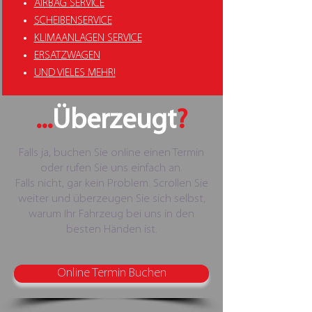
AIRBAG SERVICE
SCHEIBENSERVICE
KLIMAANLAGEN SERVICE
ERSATZWAGEN
UND VIELES MEHR!
...
Überzeugt
?
Falls ja, buchen Sie online einen Termin
oder rufen Sie uns einfach an.
Falls nicht, gar kein Problem. Scrollen Sie
weiter und überzeugen Sie sich selbst,
warum Ihr Fahrzeug bei uns in den
besten Händen ist.
Online Termin Buchen