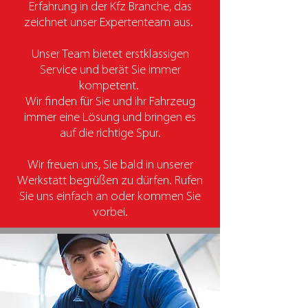
Erfahrung in der Kfz Branche, das
zeichnet unser Expertenteam aus.
Unser Team bietet erstklassigen
Service und berät Sie immer
kompetent.
Wir finden für Sie und ihr Fahrzeug
immer eine Lösung und bringen es
auf die richtige Spur.
Wir freuen uns, Sie bald in unserer
Werkstatt begrüßen zu dürfen. Rufen
Sie uns einfach an oder kommen Sie
vorbei.