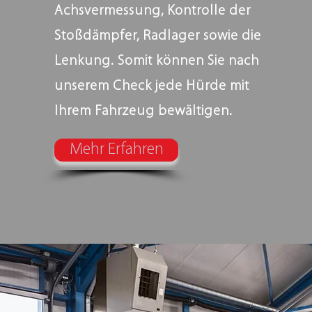
Achsvermessung, Kontrolle der
Stoßdämpfer, Radlager sowie die
Lenkung. Somit können Sie nach
unserem Check jede Hürde mit
Ihrem Fahrzeug bewältigen.
Mehr Erfahren