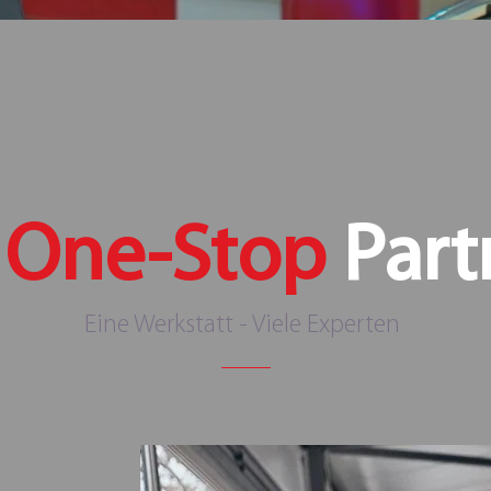
r
One-Stop
Part
Eine Werkstatt - Viele Experten