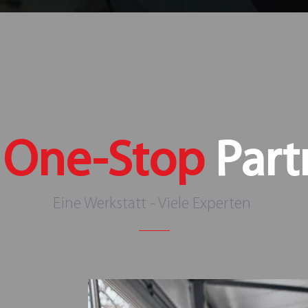
r
One-Stop
Part
Eine Werkstatt - Viele Experten