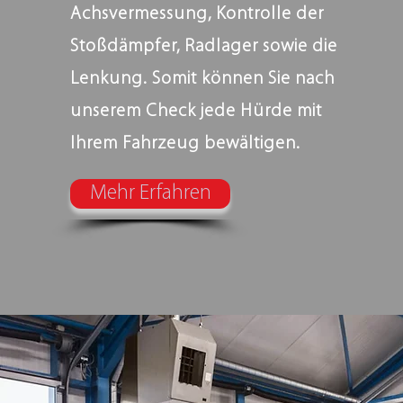
Achsvermessung, Kontrolle der
Stoßdämpfer, Radlager sowie die
Lenkung. Somit können Sie nach
unserem Check jede Hürde mit
Ihrem Fahrzeug bewältigen.
Mehr Erfahren