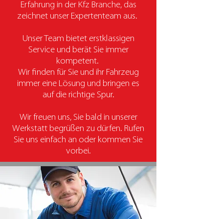
Erfahrung in der Kfz Branche, das
zeichnet unser Expertenteam aus.
Unser Team bietet erstklassigen
Service und berät Sie immer
kompetent.
Wir finden für Sie und ihr Fahrzeug
immer eine Lösung und bringen es
auf die richtige Spur.
Wir freuen uns, Sie bald in unserer
Werkstatt begrüßen zu dürfen. Rufen
Sie uns einfach an oder kommen Sie
vorbei.