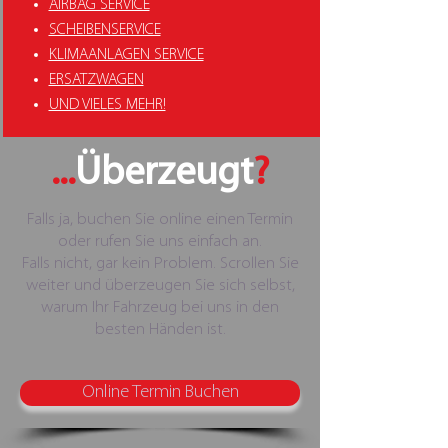
AIRBAG SERVICE
SCHEIBENSERVICE
KLIMAANLAGEN SERVICE
ERSATZWAGEN
UND VIELES MEHR!
...
Überzeugt
?
Falls ja, buchen Sie online einen Termin
oder rufen Sie uns einfach an.
Falls nicht, gar kein Problem. Scrollen Sie
weiter und überzeugen Sie sich selbst,
warum Ihr Fahrzeug bei uns in den
besten Händen ist.
Online Termin Buchen