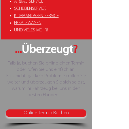
AIRBAG SERVICE
SCHEIBENSERVICE
KLIMAANLAGEN SERVICE
ERSATZWAGEN
UND VIELES MEHR!
...
Überzeugt
?
Falls ja, buchen Sie online einen Termin
oder rufen Sie uns einfach an.
Falls nicht, gar kein Problem. Scrollen Sie
weiter und überzeugen Sie sich selbst,
warum Ihr Fahrzeug bei uns in den
besten Händen ist.
Online Termin Buchen