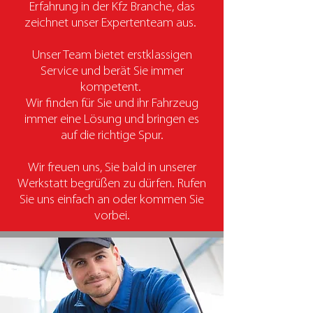
Erfahrung in der Kfz Branche, das
zeichnet unser Expertenteam aus.
Unser Team bietet erstklassigen
Service und berät Sie immer
kompetent.
Wir finden für Sie und ihr Fahrzeug
immer eine Lösung und bringen es
auf die richtige Spur.
Wir freuen uns, Sie bald in unserer
Werkstatt begrüßen zu dürfen. Rufen
Sie uns einfach an oder kommen Sie
vorbei.