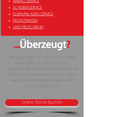
AIRBAG SERVICE
SCHEIBENSERVICE
KLIMAANLAGEN SERVICE
ERSATZWAGEN
UND VIELES MEHR!
...
Überzeugt
?
Falls ja, buchen Sie online einen Termin
oder rufen Sie uns einfach an.
Falls nicht, gar kein Problem. Scrollen Sie
weiter und überzeugen Sie sich selbst,
warum Ihr Fahrzeug bei uns in den
besten Händen ist.
Online Termin Buchen