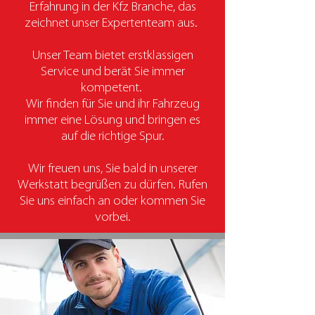
Erfahrung in der Kfz Branche, das
zeichnet unser Expertenteam aus.
Unser Team bietet erstklassigen
Service und berät Sie immer
kompetent.
Wir finden für Sie und ihr Fahrzeug
immer eine Lösung und bringen es
auf die richtige Spur.
Wir freuen uns, Sie bald in unserer
Werkstatt begrüßen zu dürfen. Rufen
Sie uns einfach an oder kommen Sie
vorbei.