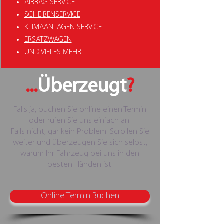
AIRBAG SERVICE
SCHEIBENSERVICE
KLIMAANLAGEN SERVICE
ERSATZWAGEN
UND VIELES MEHR!
...
Überzeugt
?
Falls ja, buchen Sie online einen Termin
oder rufen Sie uns einfach an.
Falls nicht, gar kein Problem. Scrollen Sie
weiter und überzeugen Sie sich selbst,
warum Ihr Fahrzeug bei uns in den
besten Händen ist.
Online Termin Buchen