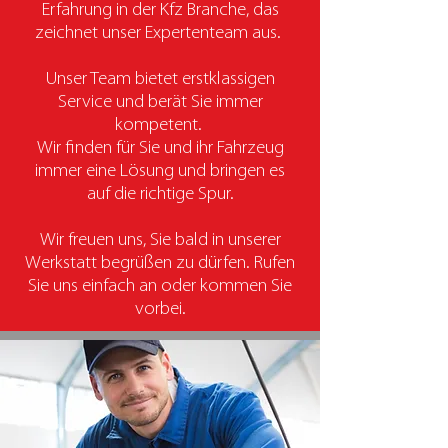
Erfahrung in der Kfz Branche, das
zeichnet unser Expertenteam aus.
Unser Team bietet erstklassigen
Service und berät Sie immer
kompetent.
Wir finden für Sie und ihr Fahrzeug
immer eine Lösung und bringen es
auf die richtige Spur.
Wir freuen uns, Sie bald in unserer
Werkstatt begrüßen zu dürfen. Rufen
Sie uns einfach an oder kommen Sie
vorbei.