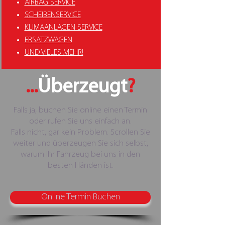
AIRBAG SERVICE
SCHEIBENSERVICE
KLIMAANLAGEN SERVICE
ERSATZWAGEN
UND VIELES MEHR!
...
Überzeugt
?
Falls ja, buchen Sie online einen Termin
oder rufen Sie uns einfach an.
Falls nicht, gar kein Problem. Scrollen Sie
weiter und überzeugen Sie sich selbst,
warum Ihr Fahrzeug bei uns in den
besten Händen ist.
Online Termin Buchen