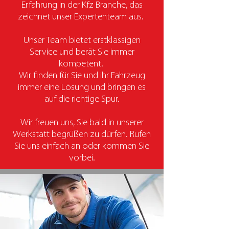
Erfahrung in der Kfz Branche, das
zeichnet unser Expertenteam aus.
Unser Team bietet erstklassigen
Service und berät Sie immer
kompetent.
Wir finden für Sie und ihr Fahrzeug
immer eine Lösung und bringen es
auf die richtige Spur.
Wir freuen uns, Sie bald in unserer
Werkstatt begrüßen zu dürfen. Rufen
Sie uns einfach an oder kommen Sie
vorbei.