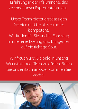
Erfahrung in der Kfz Branche, das
zeichnet unser Expertenteam aus.
Unser Team bietet erstklassigen
Service und berät Sie immer
kompetent.
Wir finden für Sie und ihr Fahrzeug
immer eine Lösung und bringen es
auf die richtige Spur.
Wir freuen uns, Sie bald in unserer
Werkstatt begrüßen zu dürfen. Rufen
Sie uns einfach an oder kommen Sie
vorbei.