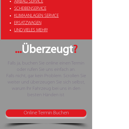
AIRBAG SERVICE
SCHEIBENSERVICE
KLIMAANLAGEN SERVICE
ERSATZWAGEN
UND VIELES MEHR!
...
Überzeugt
?
Falls ja, buchen Sie online einen Termin
oder rufen Sie uns einfach an.
Falls nicht, gar kein Problem. Scrollen Sie
weiter und überzeugen Sie sich selbst,
warum Ihr Fahrzeug bei uns in den
besten Händen ist.
Online Termin Buchen