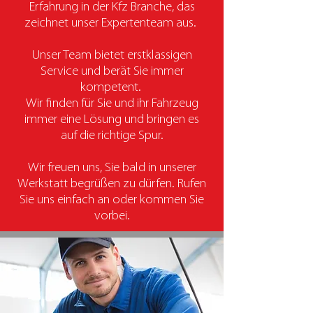
Erfahrung in der Kfz Branche, das
zeichnet unser Expertenteam aus.
Unser Team bietet erstklassigen
Service und berät Sie immer
kompetent.
Wir finden für Sie und ihr Fahrzeug
immer eine Lösung und bringen es
auf die richtige Spur.
Wir freuen uns, Sie bald in unserer
Werkstatt begrüßen zu dürfen. Rufen
Sie uns einfach an oder kommen Sie
vorbei.