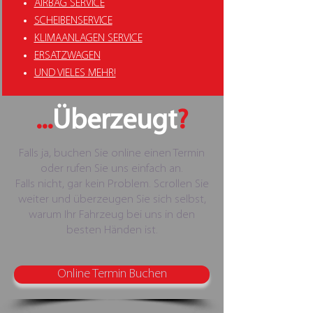
AIRBAG SERVICE
SCHEIBENSERVICE
KLIMAANLAGEN SERVICE
ERSATZWAGEN
UND VIELES MEHR!
...
Überzeugt
?
Falls ja, buchen Sie online einen Termin
oder rufen Sie uns einfach an.
Falls nicht, gar kein Problem. Scrollen Sie
weiter und überzeugen Sie sich selbst,
warum Ihr Fahrzeug bei uns in den
besten Händen ist.
Online Termin Buchen