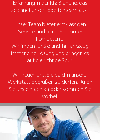
Erfahrung in der Kfz Branche, das
zeichnet unser Expertenteam aus.
Unser Team bietet erstklassigen
Service und berät Sie immer
kompetent.
Wir finden für Sie und ihr Fahrzeug
immer eine Lösung und bringen es
auf die richtige Spur.
Wir freuen uns, Sie bald in unserer
Werkstatt begrüßen zu dürfen. Rufen
Sie uns einfach an oder kommen Sie
vorbei.