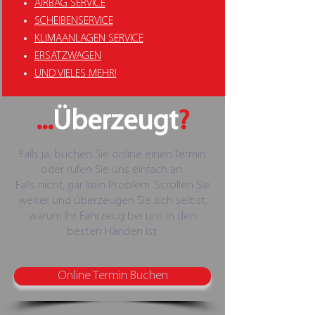
AIRBAG SERVICE
SCHEIBENSERVICE
KLIMAANLAGEN SERVICE
ERSATZWAGEN
UND VIELES MEHR!
...
Überzeugt
?
Falls ja, buchen Sie online einen Termin
oder rufen Sie uns einfach an.
Falls nicht, gar kein Problem. Scrollen Sie
weiter und überzeugen Sie sich selbst,
warum Ihr Fahrzeug bei uns in den
besten Händen ist.
Online Termin Buchen