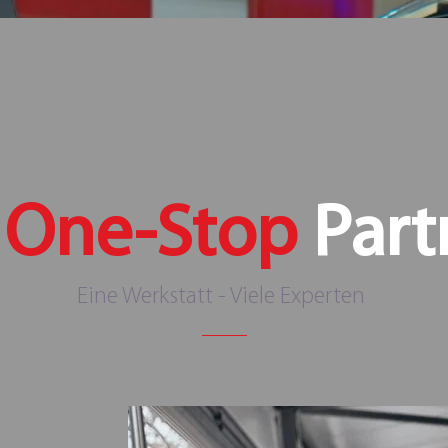
r
One-Stop
Part
Eine Werkstatt - Viele Experten