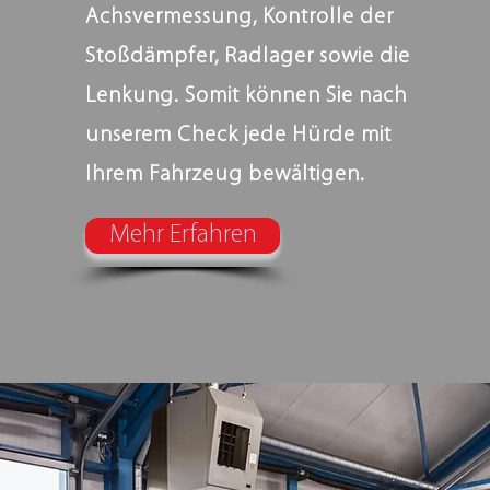
Achsvermessung, Kontrolle der
Stoßdämpfer, Radlager sowie die
Lenkung. Somit können Sie nach
unserem Check jede Hürde mit
Ihrem Fahrzeug bewältigen.
Mehr Erfahren