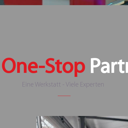
r
One-Stop
Part
Eine Werkstatt - Viele Experten