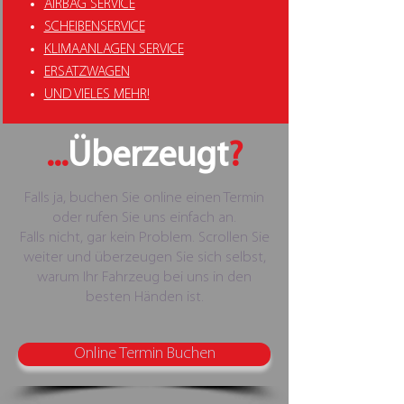
AIRBAG SERVICE
SCHEIBENSERVICE
KLIMAANLAGEN SERVICE
ERSATZWAGEN
UND VIELES MEHR!
...
Überzeugt
?
Falls ja, buchen Sie online einen Termin
oder rufen Sie uns einfach an.
Falls nicht, gar kein Problem. Scrollen Sie
weiter und überzeugen Sie sich selbst,
warum Ihr Fahrzeug bei uns in den
besten Händen ist.
Online Termin Buchen