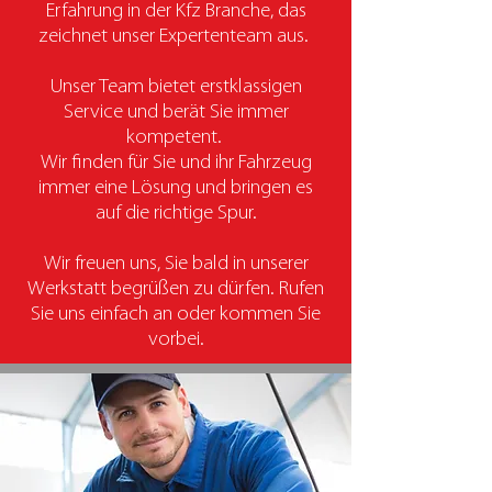
Erfahrung in der Kfz Branche, das
zeichnet unser Expertenteam aus.
Unser Team bietet erstklassigen
Service und berät Sie immer
kompetent.
Wir finden für Sie und ihr Fahrzeug
immer eine Lösung und bringen es
auf die richtige Spur.
Wir freuen uns, Sie bald in unserer
Werkstatt begrüßen zu dürfen. Rufen
Sie uns einfach an oder kommen Sie
vorbei.