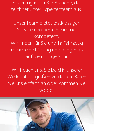
Erfahrung in der Kfz Branche, das
zeichnet unser Expertenteam aus.
Unser Team bietet erstklassigen
Service und berät Sie immer
kompetent.
Wir finden für Sie und ihr Fahrzeug
immer eine Lösung und bringen es
auf die richtige Spur.
Wir freuen uns, Sie bald in unserer
Werkstatt begrüßen zu dürfen. Rufen
Sie uns einfach an oder kommen Sie
vorbei.