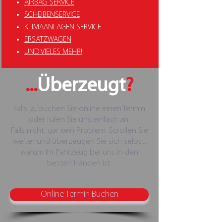
AIRBAG SERVICE
SCHEIBENSERVICE
KLIMAANLAGEN SERVICE
ERSATZWAGEN
UND VIELES MEHR!
...
Überzeugt
?
Falls ja, buchen Sie online einen Termin
oder rufen Sie uns einfach an.
Falls nicht, gar kein Problem. Scrollen Sie
weiter und überzeugen Sie sich selbst,
warum Ihr Fahrzeug bei uns in den
besten Händen ist.
Online Termin Buchen