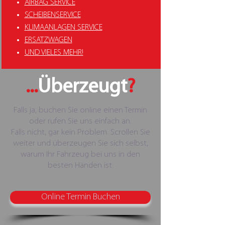
AIRBAG SERVICE
SCHEIBENSERVICE
KLIMAANLAGEN SERVICE
ERSATZWAGEN
UND VIELES MEHR!
...
Überzeugt
?
Falls ja, buchen Sie online einen Termin
oder rufen Sie uns einfach an.
Falls nicht, gar kein Problem. Scrollen Sie
weiter und überzeugen Sie sich selbst,
warum Ihr Fahrzeug bei uns in den
besten Händen ist.
Online Termin Buchen