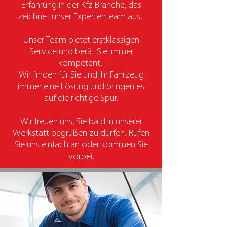
Erfahrung in der Kfz Branche, das
zeichnet unser Expertenteam aus.
Unser Team bietet erstklassigen
Service und berät Sie immer
kompetent.
Wir finden für Sie und ihr Fahrzeug
immer eine Lösung und bringen es
auf die richtige Spur.
Wir freuen uns, Sie bald in unserer
Werkstatt begrüßen zu dürfen. Rufen
Sie uns einfach an oder kommen Sie
vorbei.