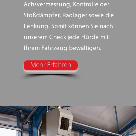
Achsvermessung, Kontrolle der
Stoßdämpfer, Radlager sowie die
Lenkung. Somit können Sie nach
unserem Check jede Hürde mit
Ihrem Fahrzeug bewältigen.
Mehr Erfahren