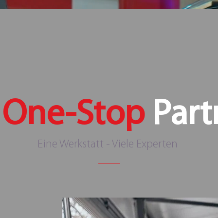
r
One-Stop
Part
Eine Werkstatt - Viele Experten