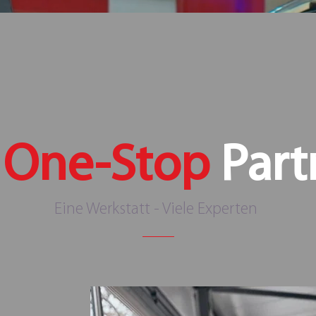
r
One-Stop
Part
Eine Werkstatt - Viele Experten