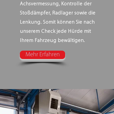
Achsvermessung, Kontrolle der
Stoßdämpfer, Radlager sowie die
Lenkung. Somit können Sie nach
unserem Check jede Hürde mit
Ihrem Fahrzeug bewältigen.
Mehr Erfahren